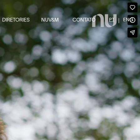
|
PT
ENG
DIRETORIES
NUV&M
CONTATO